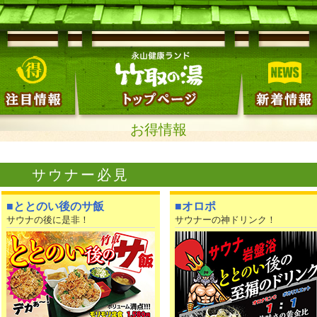
お得情報
サウナー必見
■ととのい後のサ飯
■オロポ
サウナの後に是非！
サウナーの神ドリンク！