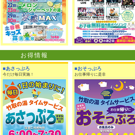
お得情報
■
あさっぷろ
■おそっぷろ
今だけ毎日実施！
お仕事帰りに是非