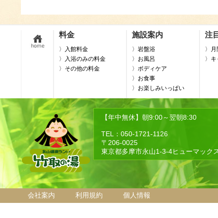
料金
施設案内
注
〉入館料金
〉岩盤浴
〉月
〉入浴のみの料金
〉お風呂
〉キ
〉その他の料金
〉ボディケア
〉お食事
〉お楽しみいっぱい
【年中無休】朝9:00～翌朝8:30
TEL：050-1721-1126
〒206-0025
東京都多摩市永山1-3-4ヒューマック
会社案内
利用規約
個人情報