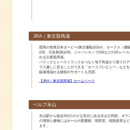
JRA｜東京競馬場
競馬の祭典日本ダービー(東京優駿)(GI)や、オークス（優駿
(GI)、天皇賞(秋)(GI)、ジャパンカップ(GI)などのGI レー
れる主要競馬場。
パドックとレーストラックをつなぐ地下馬道が１階フロア
ラス越しに見ることができる「ホースプレビュー」などを
臨場感溢れる観戦のサポートも充実。
【JRA｜東京競馬場】ホームページ
ベルブ永山
永山駅から徒歩3分の小さな高台にある永山公民館。ガラ
の洒落た建物にはホールや図書館、喫茶室、視聴覚室など
ます。